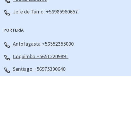
Jefe de Turno: +56985960657
PORTERÍA
Antofagasta +56552355000
Coquimbo +56512209891
Santiago +56975390640
©2023 |
Política de privacidad