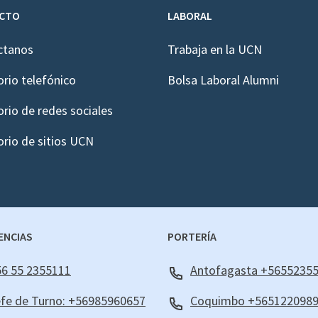
CTO
LABORAL
ctanos
Trabaja en la UCN
orio telefónico
Bolsa Laboral Alumni
orio de redes sociales
orio de sitios UCN
ENCIAS
PORTERÍA
6 55 2355111
Antofagasta +5655235
fe de Turno: +56985960657
Coquimbo +565122098