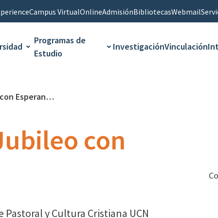
perience
Campus Virtual
Online
Admisión
Bibliotecas
Webmail
Servi
Programas de
rsidad
Investigación
Vinculación
In
Estudio
con Esperanza
Jubileo con
Co
 Pastoral y Cultura Cristiana UCN