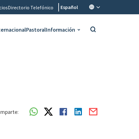
Español
cios
Directorio Telefónico
ternacional
Pastoral
Información
mparte: