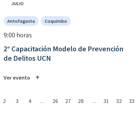
JULIO
Antofagasta
Coquimbo
9:00 horas
2° Capacitación Modelo de Prevención
de Delitos UCN
Ver evento
2
3
4
…
26
27
28
…
31
32
33