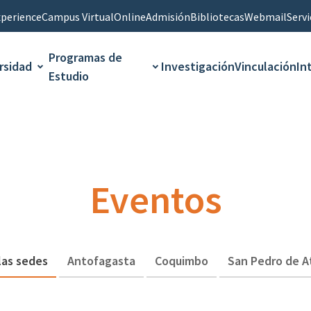
perience
Campus Virtual
Online
Admisión
Bibliotecas
Webmail
Servi
Programas de
rsidad
Investigación
Vinculación
In
Estudio
Eventos
las sedes
Antofagasta
Coquimbo
San Pedro de 