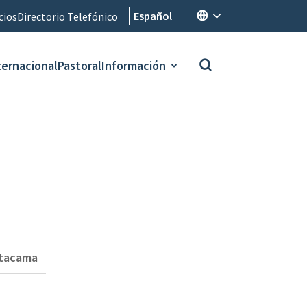
Español
cios
Directorio Telefónico
ternacional
Pastoral
Información
Atacama