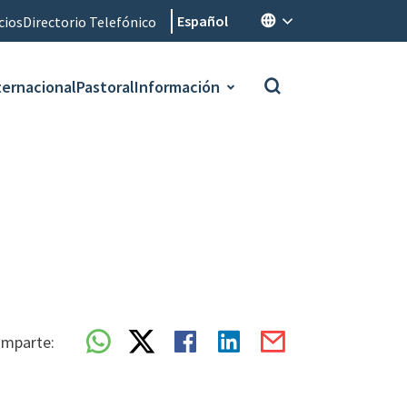
Español
cios
Directorio Telefónico
ternacional
Pastoral
Información
mparte: