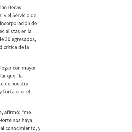
Plan Becas
 y el Servicio de
a incorporación de
cialistas en la
de 30 egresados,
crítica de la
plegar con mayor
lar que “la
te de nuestra
 fortalecer el
to, afirmó: “me
 Norte nos haya
al conocimiento, y