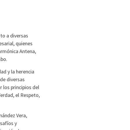
nto a diversas
sarial, quienes
larmónica Antena,
mbo.
dad y la herencia
 de diversas
 los principios del
Verdad, el Respeto,
rnández Vera,
safíos y