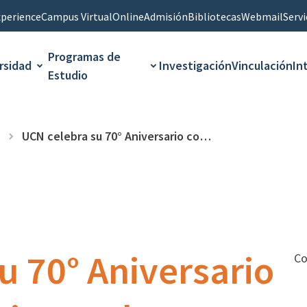
perience
Campus Virtual
Online
Admisión
Bibliotecas
Webmail
Servi
Programas de
rsidad
Investigación
Vinculación
In
Estudio
UCN celebra su 70° Aniversario con reconocimiento al Gobierno Regional y concierto de Orquesta Filarmónica Antena
u 70° Aniversario
Co