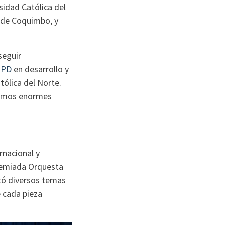
sidad Católica del
n de Coquimbo, y
seguir
RPD
en desarrollo y
tólica del Norte.
ntamos enormes
rnacional y
premiada Orquesta
etó diversos temas
e cada pieza