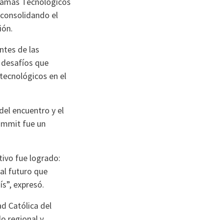
gramas Tecnológicos
 consolidando el
ión.
ntes de las
s desafíos que
 tecnológicos en el
del encuentro y el
Summit fue un
ivo fue logrado:
al futuro que
ís”, expresó.
ad Católica del
o regional y