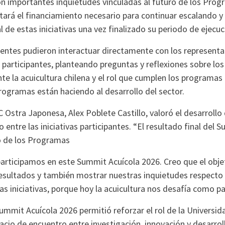
ron importantes inquietudes vinculadas al futuro de los Pro
tará el financiamiento necesario para continuar escalando y
l de estas iniciativas una vez finalizado su periodo de ejecuc
tentes pudieron interactuar directamente con los representa
as participantes, planteando preguntas y reflexiones sobre lo
e la acuicultura chilena y el rol que cumplen los programas
rogramas están haciendo al desarrollo del sector.
 Ostra Japonesa, Alex Poblete Castillo, valoró el desarrollo 
o entre las iniciativas participantes. “El resultado final del 
o de los Programas
articipamos en este Summit Acuícola 2026. Creo que el objet
esultados y también mostrar nuestras inquietudes respecto 
as iniciativas, porque hoy la acuicultura nos desafía como pa
Summit Acuícola 2026 permitió reforzar el rol de la Universid
io de encuentro entre investigación, innovación y desarroll