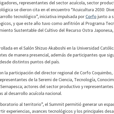
igadores, representantes del sector acuícola, sector producti
lógica se dieron cita en el encuentro “Acuicultura 2030: Dive
rrollo tecnológico”, iniciativa impulsada por
Corfo
junto a 
gicos, y que este año tuvo como anfitrión al Programa Tecn
amiento Sustentable del Cultivo del Recurso Ostra Japonesa,
rollada en el Salón Shizuo Akaboshi en la Universidad Católic
ntes de manera presencial, además de participantes que sigu
desde distintos puntos del país.
n la participación del director regional de Corfo Coquimbo,
representantes de la Seremi de Ciencia, Tecnología, Conocim
Sernapesca; actores del sector productivo y representantes 
as al desarrollo acuícola nacional.
aboratorio al territorio”, el Summit permitió generar un esp
ir experiencias, avances tecnológicos y los principales des