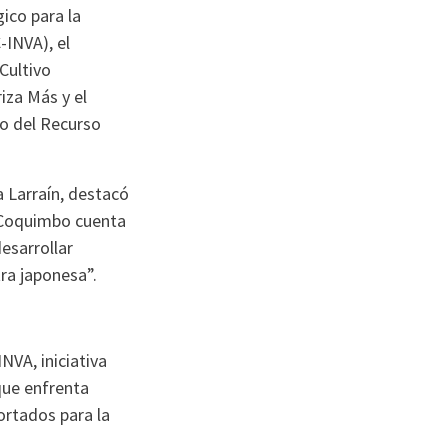
ico para la
-INVA), el
Cultivo
iza Más y el
vo del Recurso
 Larraín, destacó
de Coquimbo cuenta
esarrollar
ra japonesa”.
NVA, iniciativa
que enfrenta
ortados para la