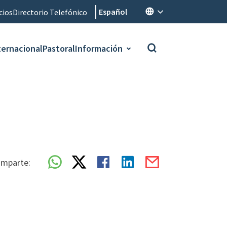
Español
cios
Directorio Telefónico
ternacional
Pastoral
Información
mparte: