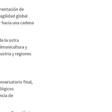
imentación de
agilidad global
r hacia una cadena
de la ostra
almonicultura y
ustria y regiones
versatorio final,
ológicos
encia de