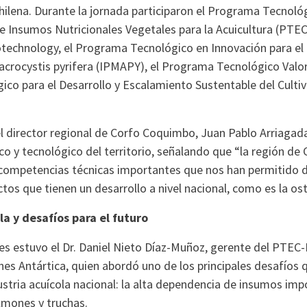
chilena. Durante la jornada participaron el Programa Tecnológ
e Insumos Nutricionales Vegetales para la Acuicultura (PTEC
technology, el Programa Tecnológico en Innovación para el 
crocystis pyrifera (IPMAPY), el Programa Tecnológico Valor
co para el Desarrollo y Escalamiento Sustentable del Culti
el director regional de Corfo Coquimbo, Juan Pablo Arriagada
fico y tecnológico del territorio, señalando que “la región 
competencias técnicas importantes que nos han permitido d
os que tienen un desarrollo a nivel nacional, como es la ost
a y desafíos para el futuro
es estuvo el Dr. Daniel Nieto Díaz-Muñoz, gerente del PTEC-I
es Antártica, quien abordó uno de los principales desafíos 
stria acuícola nacional: la alta dependencia de insumos imp
lmones y truchas.