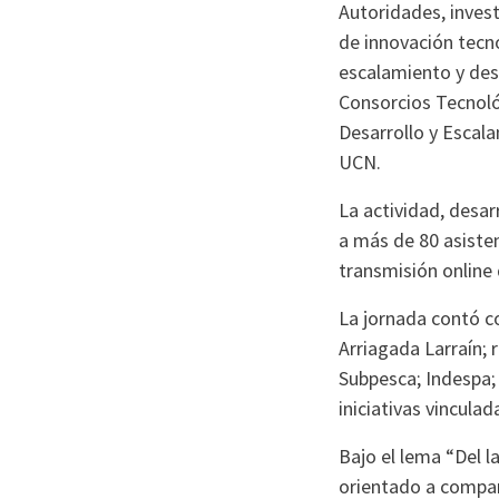
Autoridades, invest
de innovación tecno
escalamiento y desa
Consorcios Tecnoló
Desarrollo y Escal
UCN.
La actividad, desar
a más de 80 asiste
transmisión online 
La jornada contó co
Arriagada Larraín; 
Subpesca; Indespa; 
iniciativas vinculad
Bajo el lema “Del l
orientado a compart