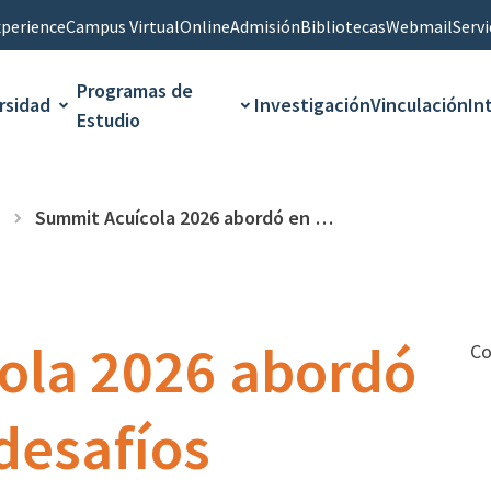
perience
Campus Virtual
Online
Admisión
Bibliotecas
Webmail
Servi
Programas de
rsidad
Investigación
Vinculación
In
Estudio
Summit Acuícola 2026 abordó en la UCN los desafíos tecnológicos para fortalecer la industria nacional
ola 2026 abordó
Co
 desafíos