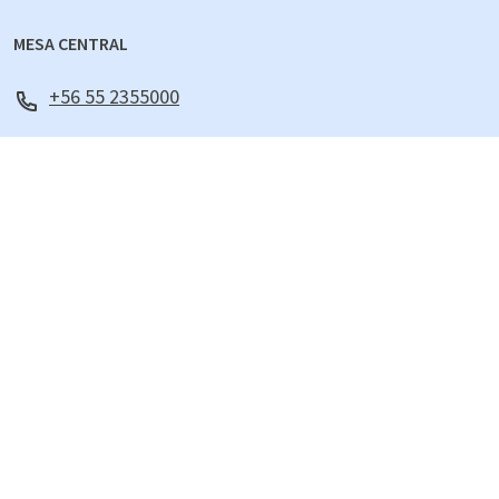
MESA CENTRAL
+56 55 2355000
EMERGENCIAS
+56 55 2355111
Jefe de Turno: +56985960657
PORTERÍA
Antofagasta +56552355000
Coquimbo +56512209891
Santiago +56975390640