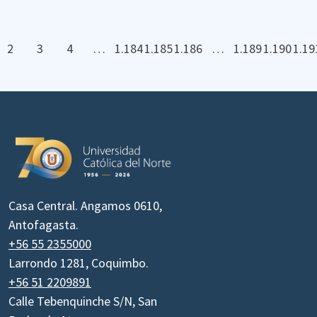
2
3
4
…
1.184
1.185
1.186
…
1.189
1.190
1.19
Casa Central. Angamos 0610,
Antofagasta.
+56 55 2355000
Larrondo 1281, Coquimbo.
+56 51 2209891
Calle Tebenquinche S/N, San