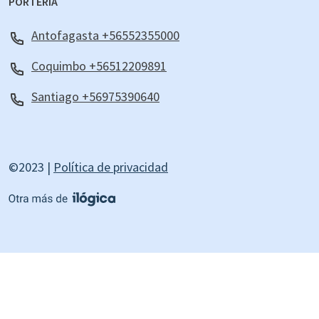
PORTERÍA
Antofagasta +56552355000
Coquimbo +56512209891
Santiago +56975390640
©2023 |
Política de privacidad