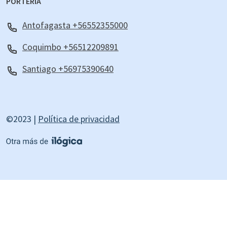
PORTERÍA
Antofagasta +56552355000
Coquimbo +56512209891
Santiago +56975390640
©2023 |
Política de privacidad