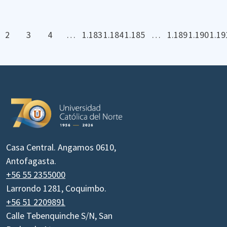
2
3
4
…
1.183
1.184
1.185
…
1.189
1.190
1.19
Casa Central. Angamos 0610,
Antofagasta.
+56 55 2355000
Larrondo 1281, Coquimbo.
+56 51 2209891
Calle Tebenquinche S/N, San