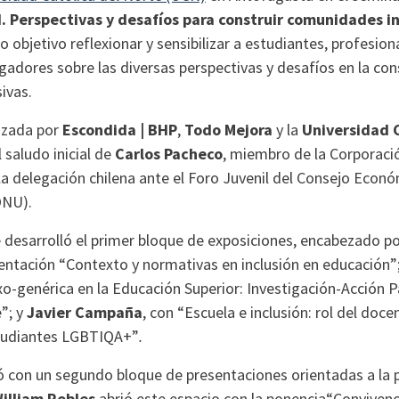
d. Perspectivas y desafíos para construir comunidades i
 objetivo reflexionar y sensibilizar a estudiantes, profesion
gadores sobre las diversas perspectivas y desafíos en la con
ivas.
nizada por
Escondida | BHP
,
Todo Mejora
y la
Universidad C
l saludo inicial de
Carlos Pacheco
, miembro de la Corporaci
la delegación chilena ante el Foro Juvenil del Consejo Econó
ONU).
 desarrolló el primer bloque de exposiciones, encabezado p
sentación “Contexto y normativas en inclusión en educación”
o-genérica en la Educación Superior: Investigación-Acción Pa
e”; y
Javier Campaña
, con “Escuela e inclusión: rol del doce
estudiantes LGBTIQA+”
.
ó con un segundo bloque de presentaciones orientadas a la 
illiam Robles
abrió este espacio con la ponencia“Convivencia