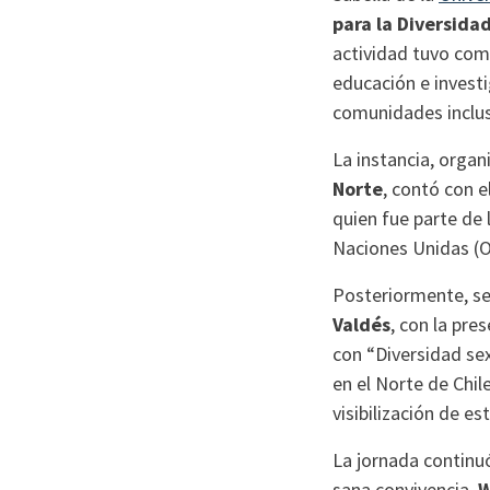
para la Diversida
actividad tuvo como
educación e investi
comunidades inclus
La instancia, orga
Norte
, contó con e
quien fue parte de 
Naciones Unidas (
Posteriormente, se
Valdés
, con la pre
con “Diversidad sex
en el Norte de Chil
visibilización de 
La jornada continu
sana convivencia.
W