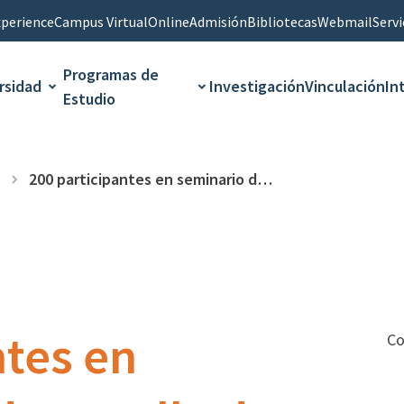
perience
Campus Virtual
Online
Admisión
Bibliotecas
Webmail
Servi
Programas de
rsidad
Investigación
Vinculación
In
Estudio
200 participantes en seminario de desarrollo de comunidades inclusivas y educación
ntes en
Co