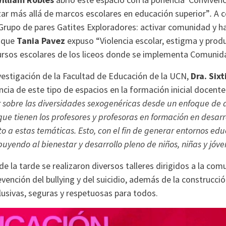
ar más allá de marcos escolares en educación superior”
.
A c
rupo de pares Gatites Exploradores: activar comunidad y ha
s que
Tania Pavez
expuso “Violencia escolar, estigma y prod
scursos escolares de los liceos donde se implementa Comunid
vestigación de la Facultad de Educación de la UCN,
Dra. Six
cia de este tipo de espacios en la formación inicial docente
r sobre las diversidades sexogenéricas desde un enfoque de 
ue tienen los profesores y profesoras en formación en desarr
to a estas temáticas. Esto, con el fin de generar entornos edu
buyendo al bienestar y desarrollo pleno de niños, niñas y jóve
de la tarde se realizaron diversos talleres dirigidos a la co
evención del bullying y del suicidio, además de la construcc
lusivas, seguras y respetuosas para todos.