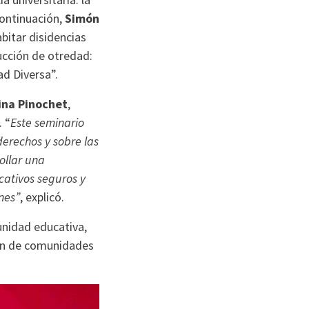
ontinuación,
Simón
bitar disidencias
ucción de otredad:
ad Diversa”.
tina Pinochet
,
. “
Este seminario
derechos y sobre las
ollar una
cativos seguros y
nes”
, explicó.
munidad educativa,
ión de comunidades