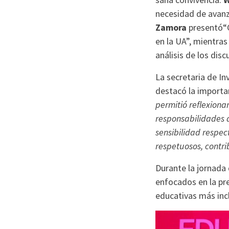
necesidad de avanz
Zamora
presentó“G
en la UA”, mientra
análisis de los di
La secretaria de In
destacó la importan
permitió reflexiona
responsabilidades q
sensibilidad respec
respetuosos, contri
Durante la jornada 
enfocados en la pr
educativas más inc