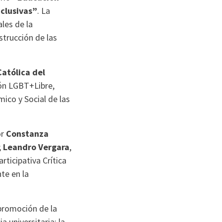
nclusivas”
. La
ales de la
strucción de las
atólica del
ón LGBT+Libre,
mico y Social de las
or
Constanza
;
Leandro Vergara
,
rticipativa Crítica
nte en la
promoción de la
 universitaria: la