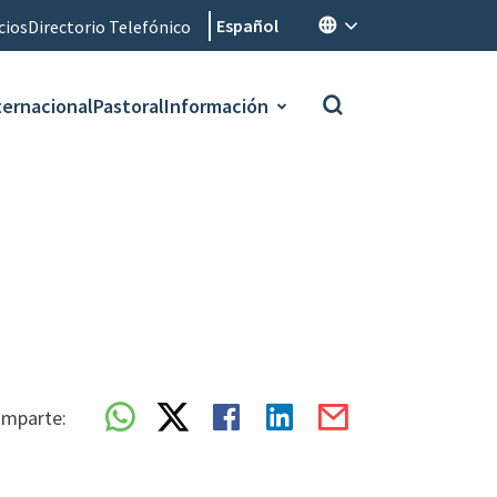
Español
cios
Directorio Telefónico
ternacional
Pastoral
Información
mparte: