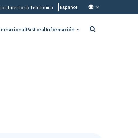
Español
cios
Directorio Telefónico
ternacional
Pastoral
Información