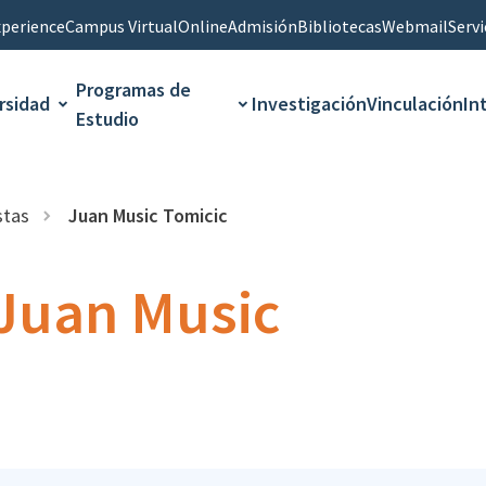
perience
Campus Virtual
Online
Admisión
Bibliotecas
Webmail
Servi
Programas de
rsidad
Investigación
Vinculación
In
Estudio
stas
Juan Music Tomicic
Juan Music