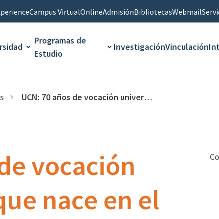
perience
Campus Virtual
Online
Admisión
Bibliotecas
Webmail
Servi
Programas de
rsidad
Investigación
Vinculación
In
Estudio
s
UCN: 70 años de vocación universitaria que nace en el Norte
de vocación
Co
que nace en el