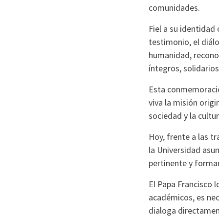
comunidades.
Fiel a su identidad
testimonio, el diálo
humanidad, reconoc
íntegros, solidari
Esta conmemoración
viva la misión origi
sociedad y la cultu
Hoy, frente a las t
la Universidad asu
pertinente y formar
El Papa Francisco l
académicos, es nece
dialoga directament