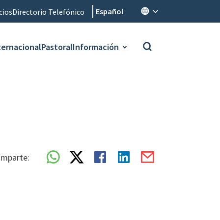
Español
cios
Directorio Telefónico
ternacional
Pastoral
Información
mparte: