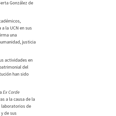
 Berta González de
académicos,
a a la UCN en sus
firma una
humanidad, justicia
sus actividades en
patrimonial del
tución han sido
ca
Ex Corde
s a la causa de la
s laboratorios de
 y de sus