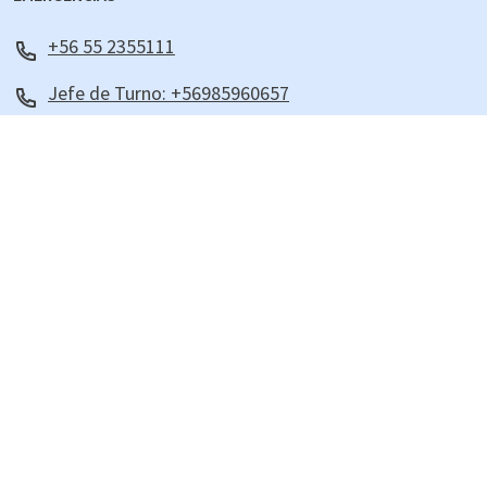
+56 55 2355111
Jefe de Turno: +56985960657
PORTERÍA
Antofagasta +56552355000
Coquimbo +56512209891
Santiago +56975390640
©2023 |
Política de privacidad