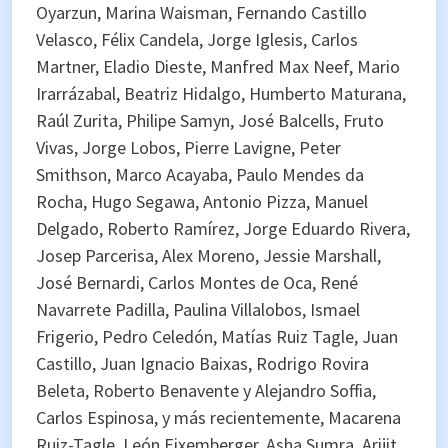
Oyarzun, Marina Waisman, Fernando Castillo
Velasco, Félix Candela, Jorge Iglesis, Carlos
Martner, Eladio Dieste, Manfred Max Neef, Mario
Irarrázabal, Beatriz Hidalgo, Humberto Maturana,
Raúl Zurita, Philipe Samyn, José Balcells, Fruto
Vivas, Jorge Lobos, Pierre Lavigne, Peter
Smithson, Marco Acayaba, Paulo Mendes da
Rocha, Hugo Segawa, Antonio Pizza, Manuel
Delgado, Roberto Ramírez, Jorge Eduardo Rivera,
Josep Parcerisa, Alex Moreno, Jessie Marshall,
José Bernardi, Carlos Montes de Oca, René
Navarrete Padilla, Paulina Villalobos, Ismael
Frigerio, Pedro Celedón, Matías Ruiz Tagle, Juan
Castillo, Juan Ignacio Baixas, Rodrigo Rovira
Beleta, Roberto Benavente y Alejandro Soffia,
Carlos Espinosa, y más recientemente, Macarena
Ruiz-Tagle, León Eixemberger, Asha Sumra, Arijit