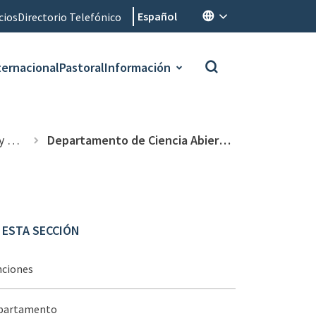
Español
cios
Directorio Telefónico
ternacional
Pastoral
Información
ico
Departamento de Ciencia Abierta y Cultura Científica
 ESTA SECCIÓN
nciones
partamento