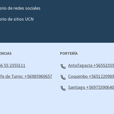
orio de redes sociales
orio de sitios UCN
ENCIAS
PORTERÍA
6 55 2355111
Antofagasta +5655235
fe de Turno: +56985960657
Coquimbo +565122098
Santiago +56975390640