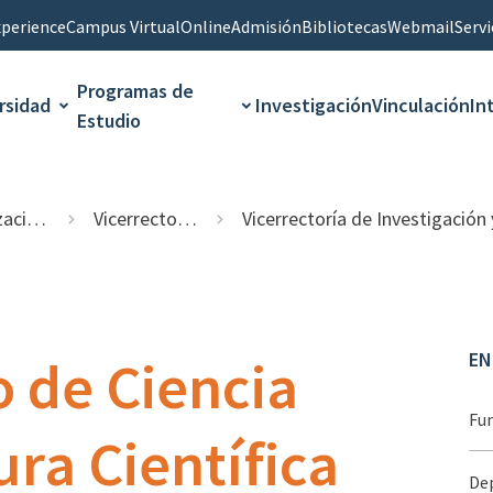
perience
Campus Virtual
Online
Admisión
Bibliotecas
Webmail
Servi
Programas de
rsidad
Investigación
Vinculación
In
Estudio
onal
Vicerrectorías
Vicerrectoría de Investigación y Desarrollo Tecnológ
EN
 de Ciencia
Fu
ura Científica
De