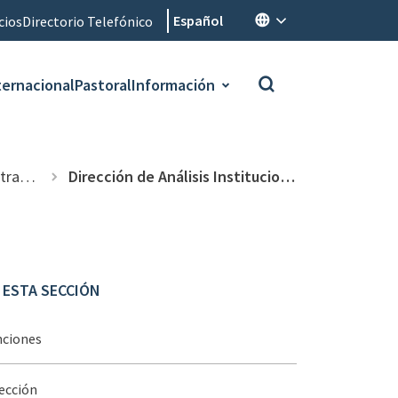
Español
cios
Directorio Telefónico
ternacional
Pastoral
Información
lidad
Dirección de Análisis Institucional
 ESTA SECCIÓN
nciones
ección