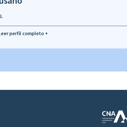
pusano
AL
Leer perfil completo +