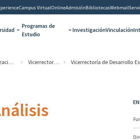
perience
Campus Virtual
Online
Admisión
Bibliotecas
Webmail
Servi
Programas de
rsidad
Investigación
Vinculación
In
Estudio
onal
Vicerrectorías
Vicerrectoría de Desarrollo Estratégico y Ca
EN
nálisis
Fu
Dir