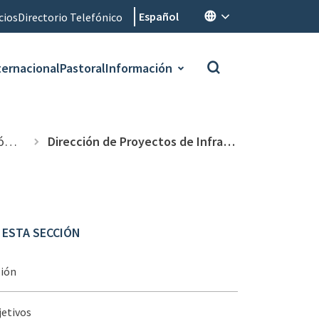
Español
cios
Directorio Telefónico
ternacional
Pastoral
Información
os
Dirección de Proyectos de Infraestructura
 ESTA SECCIÓN
sión
etivos