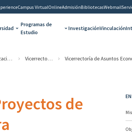
perience
Campus Virtual
Online
Admisión
Bibliotecas
Webmail
Servi
Programas de
rsidad
Investigación
Vinculación
In
Estudio
onal
Vicerrectorías
Vicerrectoría de Asuntos Económicos y Administrativ
EN
Proyectos de
Mi
ra
Obj