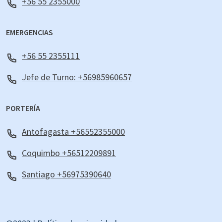
+56 55 2355000
EMERGENCIAS
+56 55 2355111
Jefe de Turno: +56985960657
PORTERÍA
Antofagasta +56552355000
Coquimbo +56512209891
Santiago +56975390640