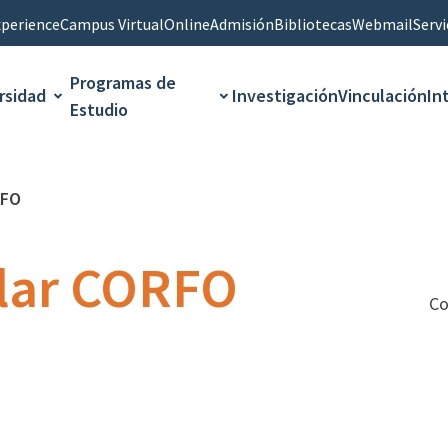
perience
Campus Virtual
Online
Admisión
Bibliotecas
Webmail
Servi
Programas de
rsidad
Investigación
Vinculación
In
Estudio
RFO
olar CORFO
Co