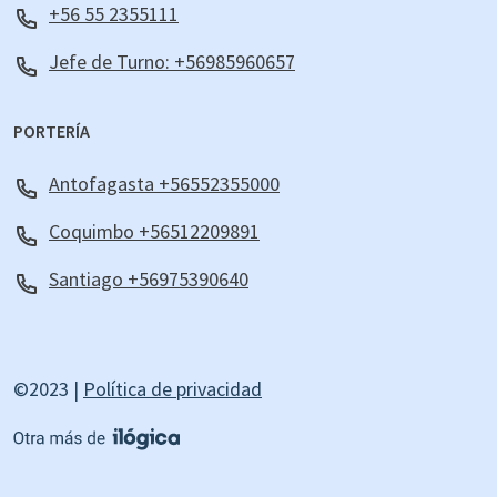
+56 55 2355111
Jefe de Turno: +56985960657
PORTERÍA
Antofagasta +56552355000
Coquimbo +56512209891
Santiago +56975390640
©2023 |
Política de privacidad