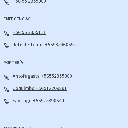
+56 55 2355000
EMERGENCIAS
+56 55 2355111
Jefe de Turno: +56985960657
PORTERÍA
Antofagasta +56552355000
Coquimbo +56512209891
Santiago +56975390640