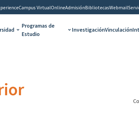
perience
Campus Virtual
Online
Admisión
Bibliotecas
Webmail
Servi
Programas de
rsidad
Investigación
Vinculación
In
Estudio
rior
Co