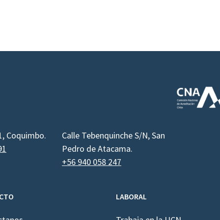
1, Coquimbo.
Calle Tebenquinche S/N, San
91
Pedro de Atacama.
+56 940 058 247
CTO
LABORAL
ctanos
Trabaja en la UCN