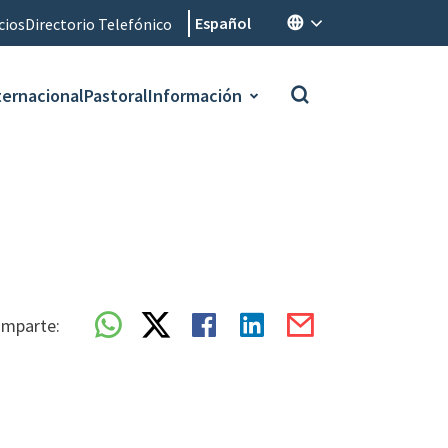
Español
cios
Directorio Telefónico
ternacional
Pastoral
Información
mparte: