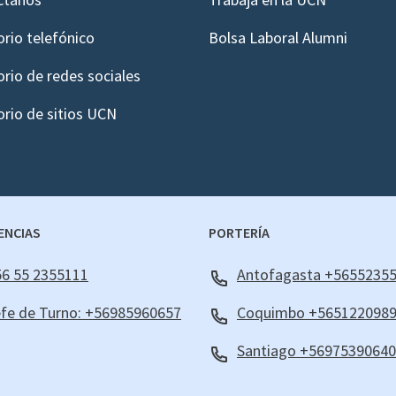
orio telefónico
Bolsa Laboral Alumni
orio de redes sociales
orio de sitios UCN
ENCIAS
PORTERÍA
6 55 2355111
Antofagasta +5655235
fe de Turno: +56985960657
Coquimbo +565122098
Santiago +56975390640