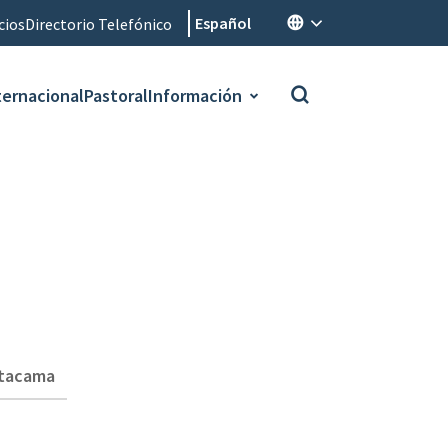
Español
cios
Directorio Telefónico
ternacional
Pastoral
Información
Atacama