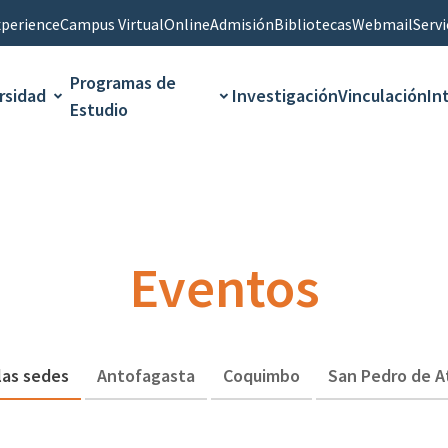
perience
Campus Virtual
Online
Admisión
Bibliotecas
Webmail
Servi
Programas de
rsidad
Investigación
Vinculación
In
Estudio
Eventos
las sedes
Antofagasta
Coquimbo
San Pedro de 