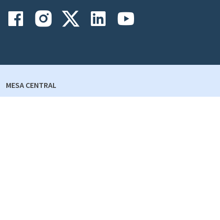
MESA CENTRAL
+56 55 2355000
EMERGENCIAS
+56 55 2355111
Jefe de Turno: +56985960657
PORTERÍA