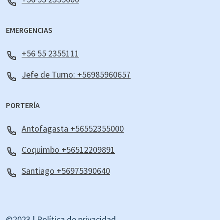
EMERGENCIAS
+56 55 2355111
Jefe de Turno: +56985960657
PORTERÍA
Antofagasta +56552355000
Coquimbo +56512209891
Santiago +56975390640
©2023 |
Política de privacidad