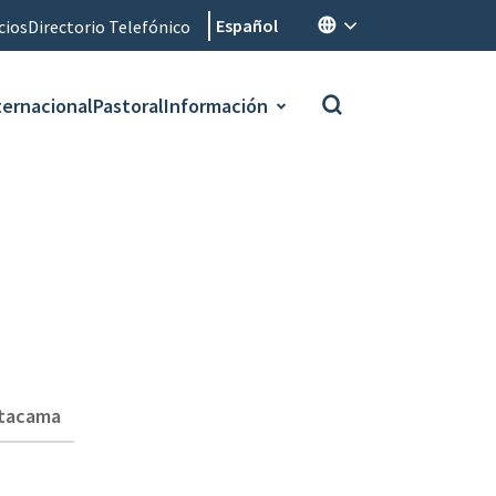
Español
cios
Directorio Telefónico
ternacional
Pastoral
Información
Atacama