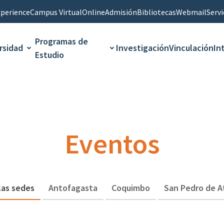
perience
Campus Virtual
Online
Admisión
Bibliotecas
Webmail
Servi
Programas de
rsidad
Investigación
Vinculación
In
Estudio
Eventos
las sedes
Antofagasta
Coquimbo
San Pedro de 